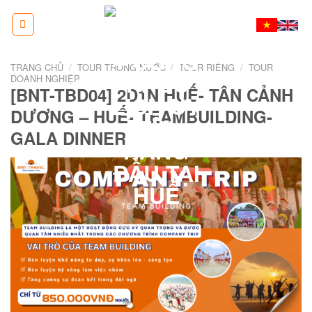
Skip
to
content
TRANG CHỦ
/
TOUR TRONG NƯỚC
/
TOUR RIÊNG
/
TOUR
DOANH NGHIỆP
[BNT-TBD04] 2D1N HUẾ- TÂN CẢNH
DƯƠNG – HUẾ- TEAMBUILDING-
GALA DINNER