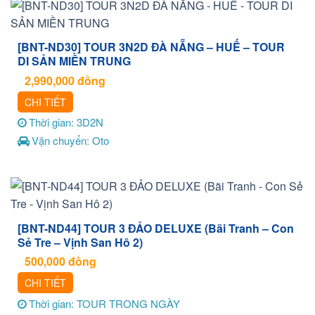
[BNT-ND30] TOUR 3N2D ĐÀ NẴNG – HUẾ – TOUR
DI SẢN MIỀN TRUNG
2,990,000
đồng
CHI TIẾT
Thời gian: 3D2N
Vận chuyển: Oto
[BNT-ND44] TOUR 3 ĐẢO DELUXE (Bãi Tranh – Con
Sẻ Tre – Vịnh San Hô 2)
500,000
đồng
CHI TIẾT
Thời gian: TOUR TRONG NGÀY