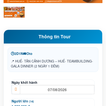
Thông tin Tour
🕒
🚐
2D1N
Oto
📍 HUẾ- TÂN CẢNH DƯƠNG – HUẾ- TEAMBUILDING-
GALA DINNER (2 NGÀY 1 ĐÊM)
Ngày khởi hành
Người lớn
(14)