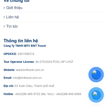
Về chúng tôi
Giới thiệu
Liên hệ
Tin tức
Thông tin liên hệ
Công Ty TNHH MTV BNT Travel
GPDKKD
: 3301596374
Tour Operator License
: 46-075/2024/TCDL-GP LHQT
Website
: www.bnttravel.com.vn
Email
:
info@bnttravel.com.vn
Địa chỉ:
53 Xuân Diệu, Thành phố Huế
Hotline
: +84(0)98-485-9723 (Ms. Tam) / +84(0)88-846-8369