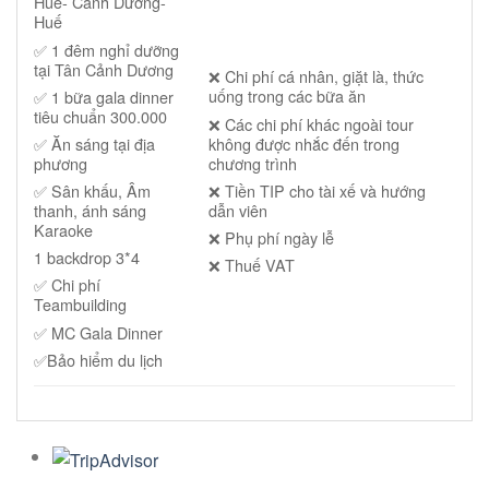
Huế- Cảnh Dương-
Huế
✅
1 đêm nghỉ dưỡng
tại Tân Cảnh Dương
❌
Chi phí cá nhân, giặt là, thức
uống trong các bữa ăn
✅
1 bữa gala dinner
tiêu chuẩn 300.000
❌
Các chi phí khác ngoài tour
không được nhắc đến trong
✅
Ăn sáng tại địa
chương trình
phương
❌
Tiền TIP cho tài xế và hướng
✅
Sân khấu, Âm
dẫn viên
thanh, ánh sáng
Karaoke
❌
Phụ phí ngày lễ
1 backdrop 3*4
❌
Thuế VAT
✅
Chi phí
Teambuilding
✅
MC Gala Dinner
✅
Bảo hiểm du lịch