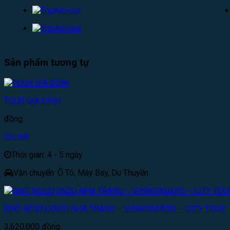
Sản phẩm tương tự
TOUR GIA ĐÌNH
đồng
Chi tiết
Thời gian: 4 - 5 ngày
Vận chuyển: Ô Tô, Máy Bay, Du Thuyền
[BNT-ND52] 3N2D NHA TRANG – VINWONDERS – CITY TOUR
3,620,000
đồng