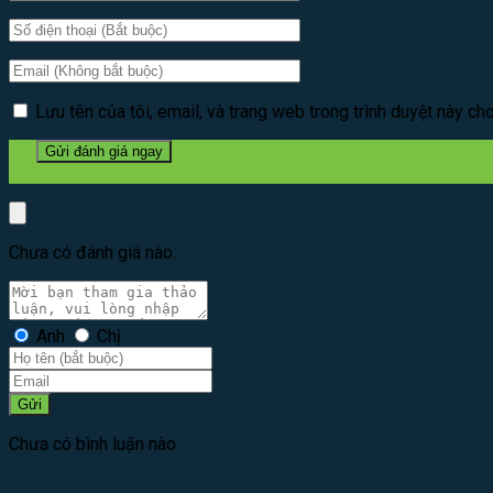
Lưu tên của tôi, email, và trang web trong trình duyệt này cho 
Chưa có đánh giá nào.
Anh
Chị
Gửi
Chưa có bình luận nào