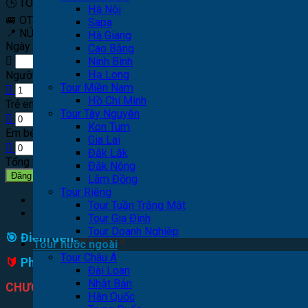
🕒
TOUR TRONG NGÀY
Hà Nội
🚐
OTO
Sapa
📍 NÚI THẦN TÀI
Hà Giang
Ngày khởi hành
Cao Bằng
Ninh Bình
Hạ Long
Người lớn
820,000 đ
(14)
Tour Miền Nam
Hồ Chí Minh
Trẻ em
0 đ
(13)
Tour Tây Nguyên
Kon Tum
Em bé
0 đ
(3)
Gia Lai
Đắk Lắk
Tổng tiền
Đắk Nông
Đăng ký tư vấn
Lâm Đồng
Tour Riêng
Mô tả
Tour Tuần Trăng Mật
Đánh giá (0)
Tour Gia Đình
Tour Doanh Nghiệp
🎯 Điểm đến:
Đà Nẵng
Tour nước ngoài
Tour Châu Á
🔰
Phương tiện:
Oto
Đài Loan
Nhật Bản
CHƯƠNG TRÌNH
Hàn Quốc