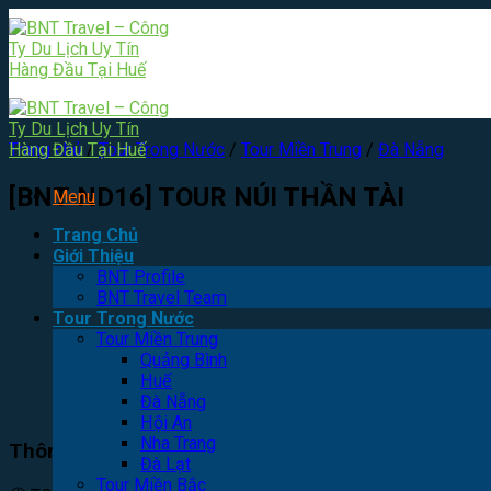
Skip
to
content
Trang chủ
/
Tour Trong Nước
/
Tour Miền Trung
/
Đà Nẵng
[BNT-ND16] TOUR NÚI THẦN TÀI
Menu
Trang Chủ
Giới Thiệu
BNT Profile
BNT Travel Team
Tour Trong Nước
Tour Miền Trung
Quảng Bình
Huế
Đà Nẵng
Hội An
Nha Trang
Thông tin Tour
Đà Lạt
Tour Miền Bắc