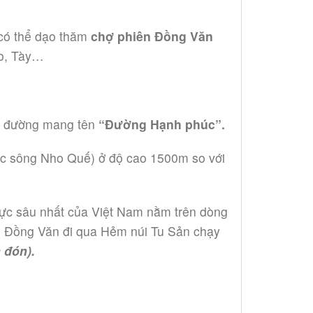
có thể dạo thăm
chợ phiên Đồng Văn
ao, Tày…
n đường mang tên
“Đường Hạnh phúc”.
ực sông Nho Quế) ở độ cao 1500m so với
ực sâu nhất của Việt Nam nằm trên dòng
n Đồng Văn đi qua Hẻm núi Tu Sản chạy
 đón).