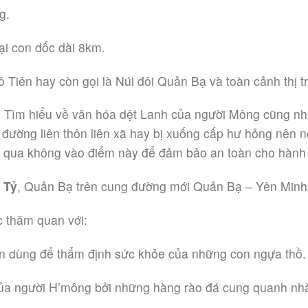
g.
ại con dốc dài 8km.
ô Tiên hay còn gọi là Núi đôi Quản Bạ và toàn cảnh thị t
. Tìm hiểu về văn hóa dệt Lanh của người Mông cũng nh
ường liên thôn liên xã hay bị xuống cấp hư hỏng nên n
ỏ qua không vào điểm này để đảm bảo an toàn cho hành 
 Tỷ
, Quản Bạ trên cung đường mới Quản Bạ – Yên Minh
c thăm quan với:
ân dùng để thẩm định sức khỏe của những con ngựa thồ.
của người H’mông bởi những hàng rào đá cung quanh nh