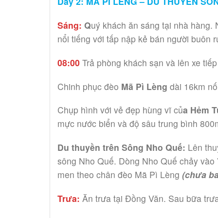
Day 2: MÃ PÌ LÈNG – DU THUYỀN SÔ
Sáng:
Q
uý khách ăn sáng tại nhà hàng.
nổi tiếng với tấp nập kẻ bán người buô
08:00
Trả phòng khách sạn và lên xe tiếp 
Chinh phục đèo
Mã Pì Lèng
dài 16km nố
Chụp hình với vẻ đẹp hùng vĩ củ
a Hẻm T
mực nước biển và độ sâu trung bình 800m 
Du thuyền trên Sông Nho Quế:
Lên thu
sông Nho Quế. Dòng Nho Quế chảy vào V
men theo chân đèo Mã Pì Lèng
(chưa ba
Trưa:
Ăn trưa tại Đồng Văn. Sau bữa trưa