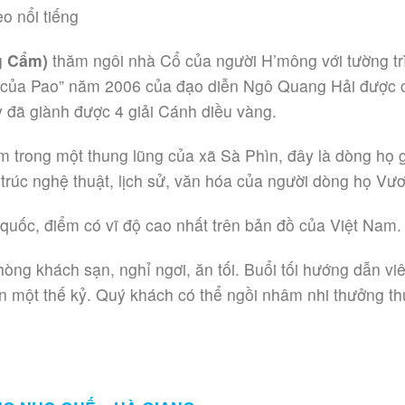
o nổi tiếng
g Cẩm)
thăm ngôi nhà Cổ của người H’mông với tường tr
của Pao” năm 2006 của đạo diễn Ngô Quang Hải được c
 đã giành được 4 giải Cánh diều vàng.
m trong một thung lũng của xã Sà Phìn, đây là dòng họ
 trúc nghệ thuật, lịch sử, văn hóa của người dòng họ Vư
 quốc, điểm có vĩ độ cao nhất trên bản đồ của Việt Nam.
hòng khách sạn, nghỉ ngơi, ăn tối. Buổi tối hướng dẫn
ần một thế kỷ. Quý khách có thể ngồi nhâm nhi thưởng th