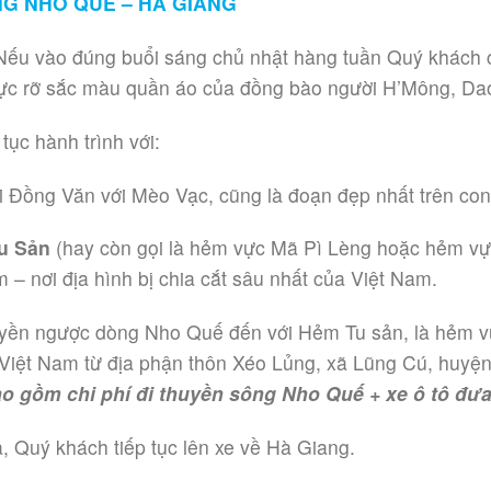
NG NHO QUẾ – HÀ GIANG
 Nếu vào đúng buổi sáng chủ nhật hàng tuần Quý khách 
n rực rỡ sắc màu quần áo của đồng bào người H’Mông, D
tục hành trình với:
i Đồng Văn với Mèo Vạc, cũng là đoạn đẹp nhất trên co
u Sản
(hay còn gọi là hẻm vực Mã Pì Lèng hoặc hẻm v
– nơi địa hình bị chia cắt sâu nhất của Việt Nam.
yền ngược dòng Nho Quế đến với Hẻm Tu sản, là hẻm v
iệt Nam từ địa phận thôn Xéo Lủng, xã Lũng Cú, huyệ
o gồm chi phí đi thuyền sông Nho Quế + xe ô tô đưa
, Quý khách tiếp tục lên xe về Hà Giang.