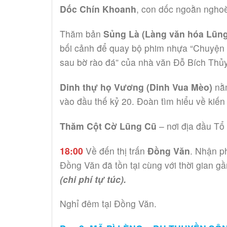
Dốc Chín Khoanh
, con dốc ngoằn nghoè
Thăm bản
Sủng Là (Làng văn hóa Lũn
bối cảnh để quay bộ phim nhựa “Chuyện 
sau bờ rào đá” của nhà văn Đỗ Bích Thủy
Dinh thự họ Vương (Dinh Vua Mèo)
nằ
vào đầu thế kỷ 20. Đoàn tìm hiểu về kiến
Thăm Cột Cờ Lũng Cũ
– nơi địa đầu Tổ
18:00
Về đến thị trấn
Đồng Văn
. Nhận p
Đồng Văn đã tồn tại cùng với thời gian g
(chi phí tự túc).
Nghỉ đêm tại Đồng Văn.