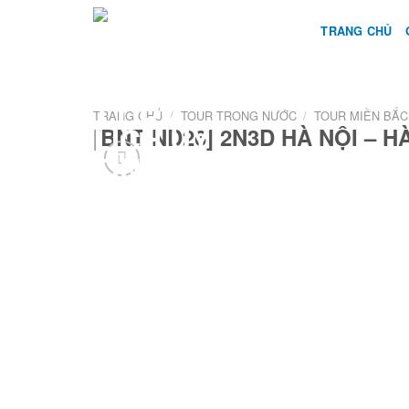
Skip
TRANG CHỦ
to
content
TRANG CHỦ
/
TOUR TRONG NƯỚC
/
TOUR MIỀN BẮC
[BNT-ND26] 2N3D HÀ NỘI – 