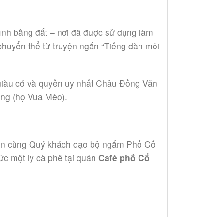
ình bằng đất – nơi đã được sử dụng làm
huyển thể từ truyện ngắn “Tiếng đàn môi
 giàu có và quyền uy nhất Châu Đồng Văn
ơng (họ Vua Mèo).
 viên cùng Quý khách dạo bộ ngắm Phố Cổ
ức một ly cà phê tại quán
Café phố Cổ