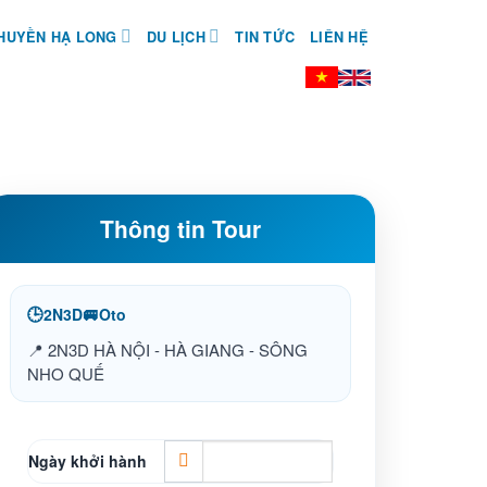
HUYỀN HẠ LONG
DU LỊCH
TIN TỨC
LIÊN HỆ
Thông tin Tour
🕒
🚐
2N3D
Oto
📍 2N3D HÀ NỘI - HÀ GIANG - SÔNG
NHO QUẾ
Ngày khởi hành