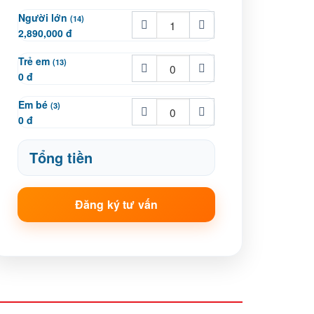
Người lớn
(14)
2,890,000 đ
Trẻ em
(13)
0 đ
Em bé
(3)
0 đ
Tổng tiền
Đăng ký tư vấn