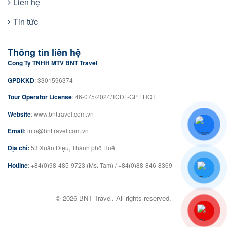
Liên hệ
Tin tức
Thông tin liên hệ
Công Ty TNHH MTV BNT Travel
GPDKKD
: 3301596374
Tour Operator License
: 46-075/2024/TCDL-GP LHQT
Website
: www.bnttravel.com.vn
Email
:
info@bnttravel.com.vn
Địa chỉ:
53 Xuân Diệu, Thành phố Huế
Hotline
: +84(0)98-485-9723 (Ms. Tam) / +84(0)88-846-8369
© 2026 BNT Travel. All rights reserved.