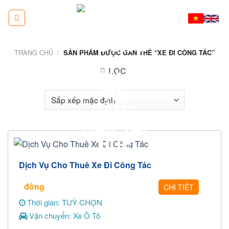
Skip
to
content
TRANG CHỦ
/
SẢN PHẨM ĐƯỢC GẮN THẺ “XE ĐI CÔNG TÁC”
LỌC
Dịch Vụ Cho Thuê Xe Đi Công Tác
đồng
CHI TIẾT
Thời gian: TUỲ CHỌN
Vận chuyển: Xe Ô Tô