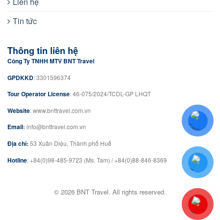
Liên hệ
Tin tức
Thông tin liên hệ
Công Ty TNHH MTV BNT Travel
GPDKKD
: 3301596374
Tour Operator License
: 46-075/2024/TCDL-GP LHQT
Website
: www.bnttravel.com.vn
Email
:
info@bnttravel.com.vn
Địa chỉ:
53 Xuân Diệu, Thành phố Huế
Hotline
: +84(0)98-485-9723 (Ms. Tam) / +84(0)88-846-8369
© 2026 BNT Travel. All rights reserved.