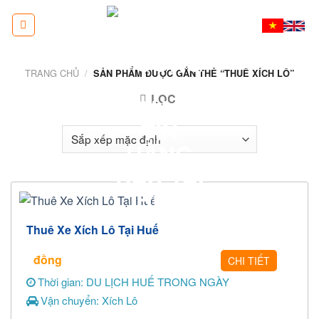
Skip
to
content
TRANG CHỦ
/
SẢN PHẨM ĐƯỢC GẮN THẺ “THUÊ XÍCH LÔ”
LỌC
Thuê Xe Xích Lô Tại Huế
đồng
CHI TIẾT
Thời gian: DU LỊCH HUẾ TRONG NGÀY
Vận chuyển: Xích Lô