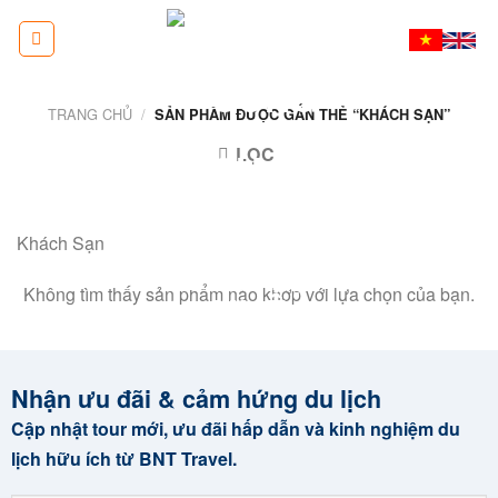
Skip
to
content
TRANG CHỦ
/
SẢN PHẨM ĐƯỢC GẮN THẺ “KHÁCH SẠN”
LỌC
Khách Sạn
Không tìm thấy sản phẩm nào khớp với lựa chọn của bạn.
Nhận ưu đãi & cảm hứng du lịch
Cập nhật tour mới, ưu đãi hấp dẫn và kinh nghiệm du
lịch hữu ích từ BNT Travel.