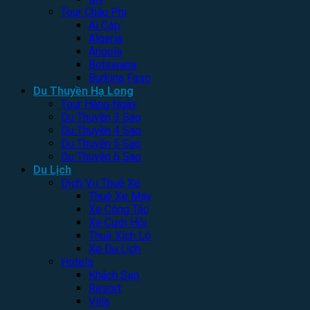
Tour Châu Phi
Ai Cập
Algeria
Angola
Botswana
Burkina Faso
Du Thuyền Hạ Long
Tour Hàng Ngày
Du Thuyền 3 Sao
Du Thuyền 4 Sao
Du Thuyền 5 Sao
Du Thuyền 6 Sao
Du Lịch
Dịch Vụ Thuê Xe
Thuê Xe Máy
Xe Công Tác
Xe Cưới Hỏi
Thuê Xích Lô
Xe Du Lịch
Hotels
Khách Sạn
Resort
Villa