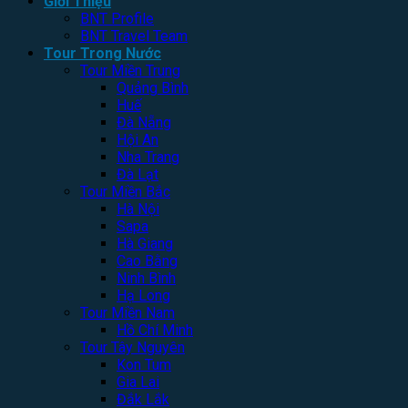
Giới Thiệu
BNT Profile
BNT Travel Team
Tour Trong Nước
Tour Miền Trung
Quảng Bình
Huế
Đà Nẵng
Hội An
Nha Trang
Đà Lạt
Tour Miền Bắc
Hà Nội
Sapa
Hà Giang
Cao Bằng
Ninh Bình
Hạ Long
Tour Miền Nam
Hồ Chí Minh
Tour Tây Nguyên
Kon Tum
Gia Lai
Đắk Lắk