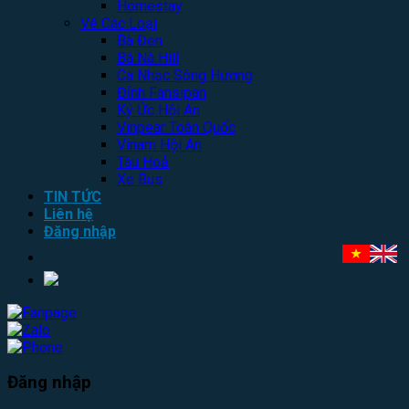
Homestay
Vé Các Loại
Bà Đen
Bà Nà Hill
Ca Nhạc Sông Hương
Đỉnh Fansipan
Ký Ức Hội An
Vinpear Toàn Quốc
Vinam Hội An
Tàu Hoả
Xe Bus
TIN TỨC
Liên hệ
Đăng nhập
Đăng nhập