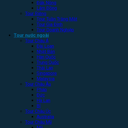
Đắk Nông
Lâm Đồng
Tour Riêng
Tour Tuần Trăng Mật
Tour Gia Đình
Tour Doanh Nghiệp
Tour nước ngoài
Tour Châu Á
Đài Loan
Nhật Bản
Hàn Quốc
Trung Quốc
Thái Lan
Singapore
Malaysia
Tour Châu Âu
Pháp
Đức
Hà Lan
Bỉ
Tour Châu Úc
Australia
Tour Châu Mỹ
Mỹ