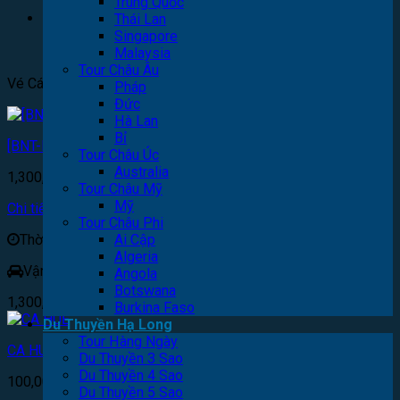
EVERLAND – STARFILDE
13,990,000
₫
Trung Quốc
Thái Lan
[BNT-ND35] HUẾ - CVN MIKAZUKI WATER PARK 365
Singapore
1,690,000
₫
Malaysia
Tour Châu Âu
Vé Các Loại
Pháp
Đức
Hà Lan
Bỉ
[BNT-ND11] BÀ NÀ HILLS (ĂN TRƯA)
Tour Châu Úc
Australia
1,300,000
đồng
Tour Châu Mỹ
Mỹ
Chi tiết
Tour Châu Phi
Thời gian: 1 Ngày
Ai Cập
Algeria
Vận chuyển: Ô tô
Angola
Botswana
1,300,000
₫
Burkina Faso
Du Thuyền Hạ Long
Tour Hàng Ngày
CA HUẾ
Du Thuyền 3 Sao
Du Thuyền 4 Sao
100,000
đồng
Du Thuyền 5 Sao