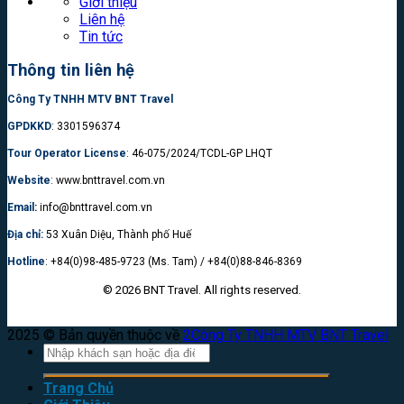
Giới thiệu
Liên hệ
Tin tức
Thông tin liên hệ
Công Ty TNHH MTV BNT Travel
GPDKKD
: 3301596374
Tour Operator License
: 46-075/2024/TCDL-GP LHQT
Website
: www.bnttravel.com.vn
Email
:
info@bnttravel.com.vn
Địa chỉ:
53 Xuân Diệu, Thành phố Huế
Hotline
: +84(0)98-485-9723 (Ms. Tam) / +84(0)88-846-8369
© 2026 BNT Travel. All rights reserved.
2025 © Bản quyền thuộc về
2Công Ty TNHH MTV BNT Travel
Tìm
kiếm:
Trang Chủ