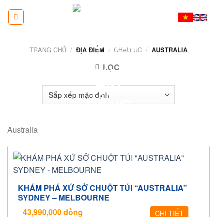
Skip
to
content
TRANG CHỦ
/
/
CHÂU ÚC
/
ĐỊA ĐIỂM
AUSTRALIA
LỌC
Australia
KHÁM PHÁ XỨ SỞ CHUỘT TÚI “AUSTRALIA”
SYDNEY – MELBOURNE
43,990,000
đồng
CHI TIẾT