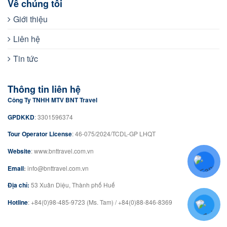
Về chúng tôi
Giới thiệu
Liên hệ
Tin tức
Thông tin liên hệ
Công Ty TNHH MTV BNT Travel
GPDKKD
: 3301596374
Tour Operator License
: 46-075/2024/TCDL-GP LHQT
Website
: www.bnttravel.com.vn
Email
:
info@bnttravel.com.vn
Địa chỉ:
53 Xuân Diệu, Thành phố Huế
Hotline
: +84(0)98-485-9723 (Ms. Tam) / +84(0)88-846-8369